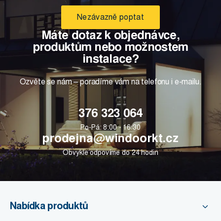
Nezávazně poptat
Máte dotaz k objednávce,
produktům nebo možnostem
instalace?
Ozvěte se nám – poradíme vám na telefonu i e-mailu.
376 323 064
Po-Pá: 8:00 - 16:30
prodejna@windoorkt.cz
Obvykle odpovíme do 24 hodin
Nabídka produktů