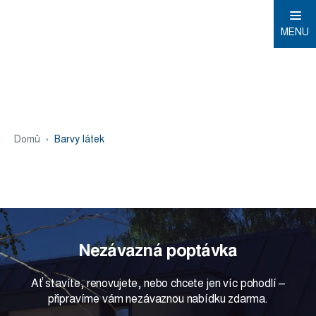
MENU
Domů
Barvy látek
Nezávazná poptávka
Ať stavíte, renovujete, nebo chcete jen víc pohodlí –
připravíme vám nezávaznou nabídku zdarma.